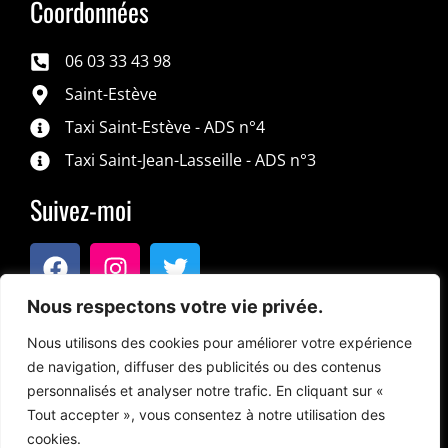
Coordonnées
06 03 33 43 98
Saint-Estève
Taxi Saint-Estève - ADS n°4
Taxi Saint-Jean-Lasseille - ADS n°3
Suivez-moi
Nous respectons votre vie privée.
Nous utilisons des cookies pour améliorer votre expérience
de navigation, diffuser des publicités ou des contenus
personnalisés et analyser notre trafic. En cliquant sur «
JE RÉSERVE UN TRAJET
Tout accepter », vous consentez à notre utilisation des
cookies.