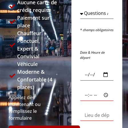
Aucune carte de
crédit requise
Paiement sur
place
* champs obligatoires
Chauffeur
Ponctuel,
Expert &
Date & Heure de
Convivial
départ
Véhicule
Moderne &
Confortable (4
places)
Appelez dès
maintenant ou
remplissez le
formulaire