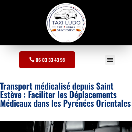
06 03 33 43 98
Saint-Estève
Saint-Jean-Lasseille
Transport médicalisé depuis Saint
Estève : Faciliter les Déplacements
Médicaux dans les Pyrénées Orientales