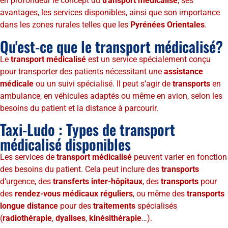
en profondeur le concept du
transport médicalisé
, ses
avantages, les services disponibles, ainsi que son importance
dans les zones rurales telles que les
Pyrénées Orientales
.
Qu'est-ce que le transport médicalisé?
Le
transport médicalisé
est un service spécialement conçu
pour transporter des patients nécessitant une
assistance
médicale
ou un suivi spécialisé. Il peut s’agir de
transports
en
ambulance, en véhicules adaptés ou même en avion, selon les
besoins du patient et la distance à parcourir.
Taxi-Ludo : Types de transport
médicalisé disponibles
Les services de
transport
médicalisé
peuvent varier en fonction
des besoins du patient. Cela peut inclure des
transports
d’urgence, des
transferts inter-hôpitaux
, des
transports
pour
des
rendez-vous médicaux réguliers
, ou même des
transports
longue distance
pour des
traitements
spécialisés
(
radiothérapie
,
dyalises
,
kinésithérapie
…).